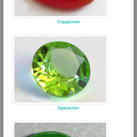
Сердолик
Хризолит