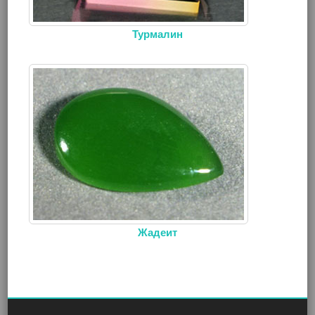
Турмалин
Жадеит