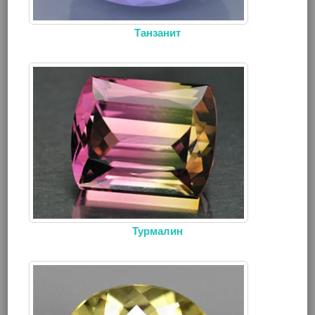
Танзанит
Турмалин