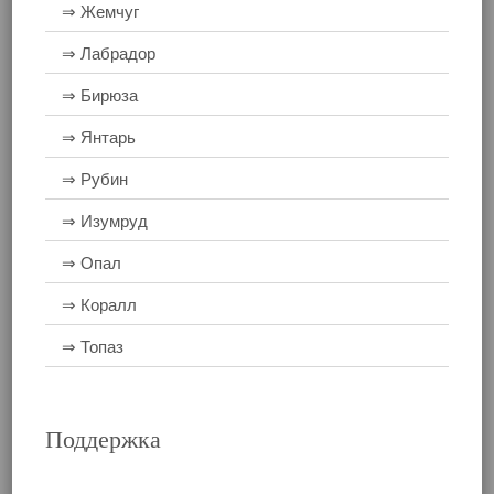
⇒ Жемчуг
⇒ Лабрадор
⇒ Бирюза
⇒ Янтарь
⇒ Рубин
⇒ Изумруд
⇒ Опал
⇒ Коралл
⇒ Топаз
Поддержка