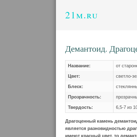
21m.ru
Демантоид. Драгоц
Название:
от старон
Цвет:
светло-з
Блеск:
стеклянн
Прозрачность:
прозрачн
Твердость:
6,5-7 из 
Драгоценный камень демантоид
является разновидностью дра
имеют красный цвет, то дема