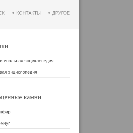
СК
✦ КОНТАКТЫ
✦ ДРУГОЕ
ики
игинальная энциклопедия
вая энциклопедия
оценные камни
пфир
мчуг