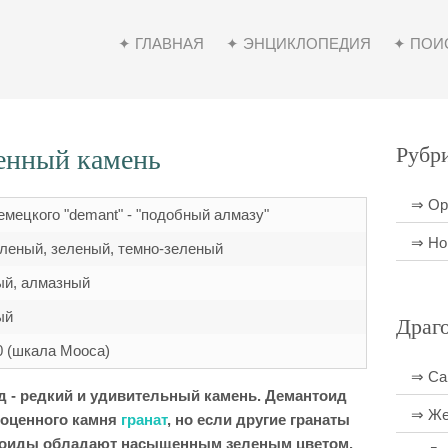
✦ ГЛАВНАЯ
✦ ЭНЦИКЛОПЕДИЯ
✦ ПОИ
енный камень
Рубр
⇒ Ор
емецкого "demant" - "подобный алмазу"
⇒ Но
еленый, зеленый, темно-зеленый
ый, алмазный
ый
Драг
10 (шкала Мооса)
⇒ Са
 - редкий и удивительный камень. Демантоид
⇒ Же
гоценного камня
гранат
, но если другие гранаты
нтоиды обладают насыщенным зеленым цветом.