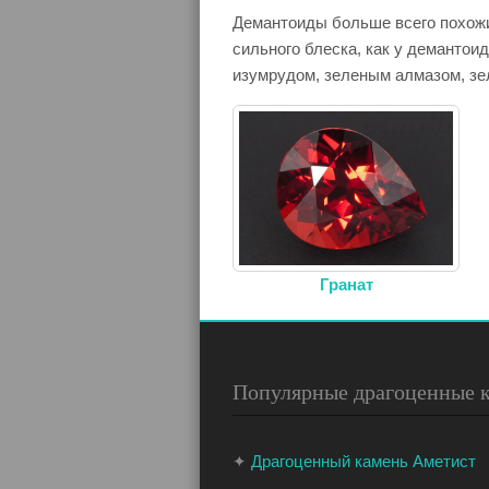
Демантоиды больше всего похож
сильного блеска, как у деманто
изумрудом, зеленым алмазом, з
Гранат
Популярные драгоценные 
✦
Драгоценный камень Аметист