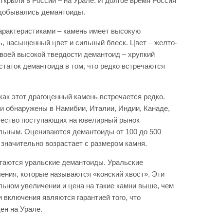
ткрыли в России – на Урале. И долгое время Россия
 добывались демантоиды.
рактеристиками – камень имеет высокую
ь, насыщенный цвет и сильный блеск. Цвет – желто-
воей высокой твердости демантоид – хрупкий
таток демантоида в том, что редко встречаются
как этот драгоценный камень встречается редко.
 обнаружены в Намибии, Италии, Индии, Канаде,
чество поступающих на ювелирный рынок
льным. Оцениваются демантоиды от 100 до 500
а значительно возрастает с размером камня.
таются уральские демантоиды. Уральские
ния, которые называются «конский хвост». Эти
льном увеличении и цена на такие камни выше, чем
и включения являются гарантией того, что
ен на Урале.