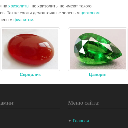
и на
хризолиты
, но хризолиты не имеют такого
идов. Также схожи демантоиды с зеленым
цирконом
,
еленым
фианитом
.
Сердолик
Цаворит
камни:
Меню сайта:
✦
Главная