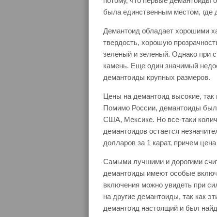
потому, что первые демантоиды о
была единственным местом, где
Демантоид обладает хорошими ха
твердость, хорошую прозрачност
зеленый и зеленый. Однако при с
камень. Еще один значимый недос
демантоиды крупных размеров.
Цены на демантоид высокие, так 
Помимо России, демантоиды были
США, Мексике. Но все-таки коли
демантоидов остается незначите
долларов за 1 карат, причем цен
Самыми лучшими и дорогими счи
демантоиды имеют особые включе
включения можно увидеть при си
на другие демантоиды, так как эт
демантоид настоящий и был найд