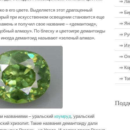
⇒ Ла
о в его цвете. Выделяется этот драгоценный
⇒ Би
торый при искусственном освещении становится еще
⇒ Ян
 камень и получил свое название – «демантоид»,
добный алмазу». По блеску и цветоигре демантоиды
⇒ Ру
то иногда демантоид называют «зеленый алмаз».
⇒ Из
⇒ Оп
⇒ Ко
⇒ То
Подд
ми названиями – уральский
изумруд
, уральский
рский хризолит. Такие названия демантоиду дали