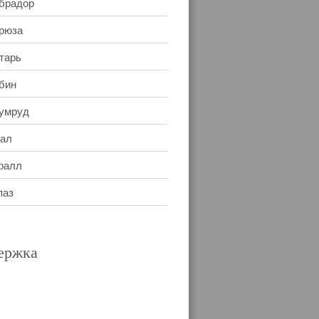
брадор
рюза
тарь
бин
умруд
ал
ралл
паз
ержка